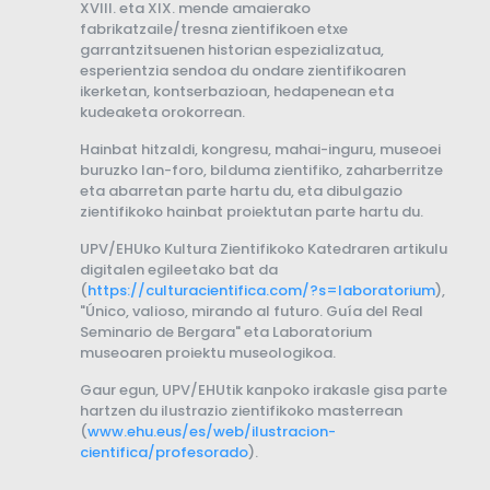
XVIII. eta XIX. mende amaierako
fabrikatzaile/tresna zientifikoen etxe
garrantzitsuenen historian espezializatua,
esperientzia sendoa du ondare zientifikoaren
ikerketan, kontserbazioan, hedapenean eta
kudeaketa orokorrean.
Hainbat hitzaldi, kongresu, mahai-inguru, museoei
buruzko lan-foro, bilduma zientifiko, zaharberritze
eta abarretan parte hartu du, eta dibulgazio
zientifikoko hainbat proiektutan parte hartu du.
UPV/EHUko Kultura Zientifikoko Katedraren artikulu
digitalen egileetako bat da
(
https://culturacientifica.com/?s=laboratorium
),
"Único, valioso, mirando al futuro. Guía del Real
Seminario de Bergara" eta Laboratorium
museoaren proiektu museologikoa.
Gaur egun, UPV/EHUtik kanpoko irakasle gisa parte
hartzen du ilustrazio zientifikoko masterrean
(
www.ehu.eus/es/web/ilustracion-
cientifica/profesorado
).