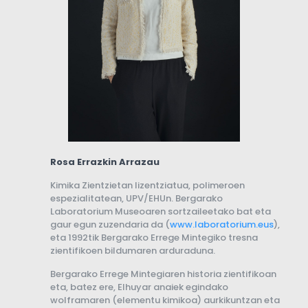
Rosa Errazkin Arrazau
Kimika Zientzietan lizentziatua, polimeroen
espezialitatean, UPV/EHUn. Bergarako
Laboratorium Museoaren sortzaileetako bat eta
gaur egun zuzendaria da (
www.laboratorium.eus
),
eta 1992tik Bergarako Errege Mintegiko tresna
zientifikoen bildumaren arduraduna.
Bergarako Errege Mintegiaren historia zientifikoan
eta, batez ere, Elhuyar anaiek egindako
wolframaren (elementu kimikoa) aurkikuntzan eta