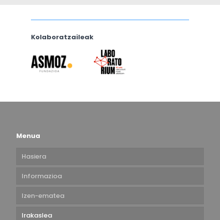
Kolaboratzaileak
Menua
Hasiera
Informazioa
Izen-ematea
Irakaslea