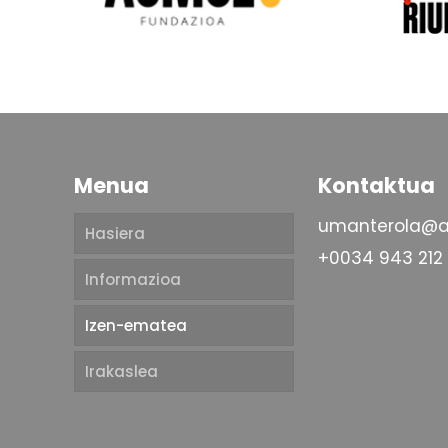
Menua
Kontaktua
umanterola@a
Hasiera
+0034 943 212
Informazioa
Izen-ematea
Irakaslea