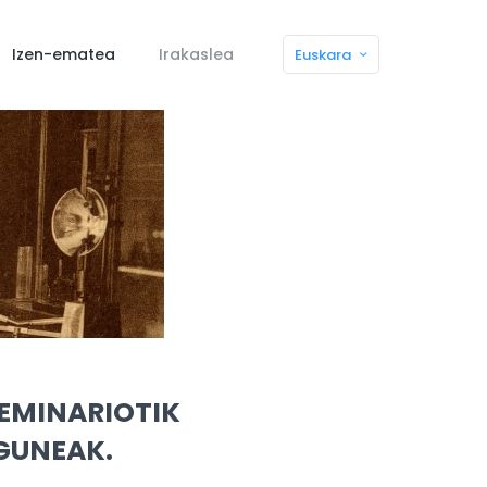
Izen-ematea
Irakaslea
Euskara
SEMINARIOTIK
GUNEAK.